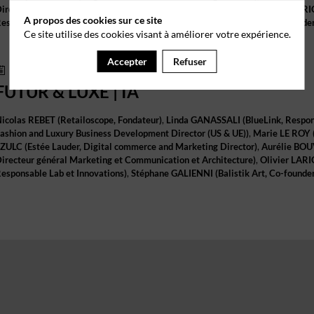
irecteur général Marketing et Communication et Architecture
)
Olivier
LARI
A propos des cookies sur ce site
esponsable Lab et Innovations
)
Stéphane
GALIENNI
(
Balistik Art
,
Co-founde
Ce site utilise des cookies visant à améliorer votre expérience.
Accepter
Refuser
17 sept. 2024
16:00
-
18:00
Online
FUTUR & LUXE | IA
icolas
REBET
(
Retailoscope
,
Fondateur
)
Linda
GANASSALI
(
BlueLink
,
Respon
ashion and Luxury Business Development Director (US & UE)
)
Marie
LE ROY
SZULC
(
Estée Lauder
,
Digital commerce and Marketing Director
)
Aurélie
BOU
irecteur général Marketing et Communication et Architecture
)
Olivier
LARI
esponsable Lab et Innovations
)
Stéphane
GALIENNI
(
Balistik Art
,
Co-founde