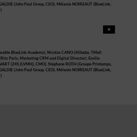
GALDIE
(
John Paul Group
,
CEO
)
Mélanie
NOIREAUT
(
BlueLink
,
r
)
sable BlueLink Academy
)
Nicolas
CANO
(
Alibaba
,
TMall
(
Ritz Paris
,
Marketing CRM and Digital Director
)
Emilie
VART
(
24S (LVMH)
,
CMO
)
Stéphane
ROTH
(
Groupe Printemps
,
GALDIE
(
John Paul Group
,
CEO
)
Mélanie
NOIREAUT
(
BlueLink
,
r
)