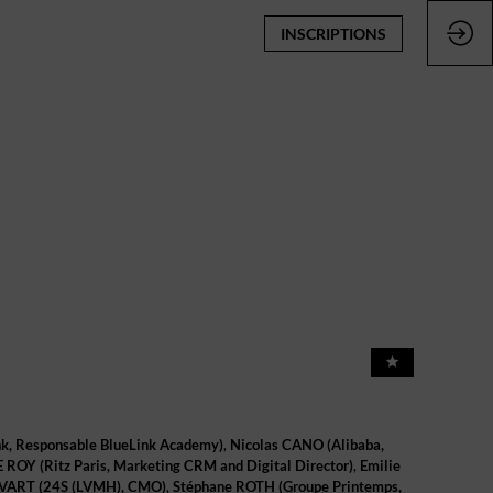
INSCRIPTIONS
nk
,
Responsable BlueLink Academy
)
Nicolas
CANO
(
Alibaba
,
E ROY
(
Ritz Paris
,
Marketing CRM and Digital Director
)
Emilie
VART
(
24S (LVMH)
,
CMO
)
Stéphane
ROTH
(
Groupe Printemps
,