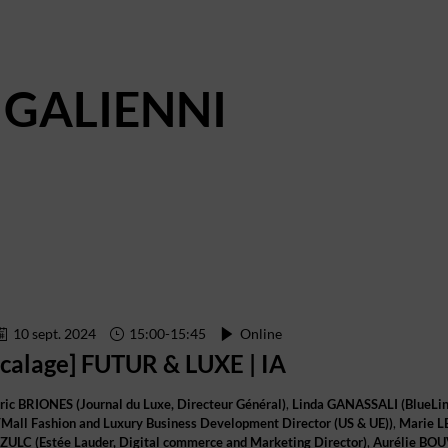
GALIENNI
10 sept. 2024
15:00
-
15:45
Online
[calage] FUTUR & LUXE | IA
ric
BRIONES
(
Journal du Luxe
,
Directeur Général
)
Linda
GANASSALI
(
BlueLi
Mall Fashion and Luxury Business Development Director (US & UE)
)
Marie
L
SZULC
(
Estée Lauder
,
Digital commerce and Marketing Director
)
Aurélie
BOU