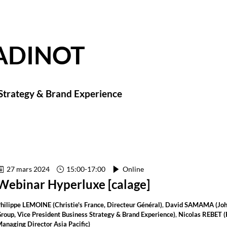
ADINOT
 Strategy & Brand Experience
27 mars 2024
15:00
-
17:00
Online
Webinar Hyperluxe [calage]
hilippe
LEMOINE
(
Christie's France
,
Directeur Général
)
David
SAMAMA
(
Joh
roup
,
Vice President Business Strategy & Brand Experience
)
Nicolas
REBET
(
anaging Director Asia Pacific
)