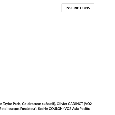
INSCRIPTIONS
n Taylor Paris
,
Co-directeur exécutif
)
Olivier
CADINOT
(
VO2
Retailoscope
,
Fondateur
)
Sophie
COULON
(
VO2 Asia Pacific
,