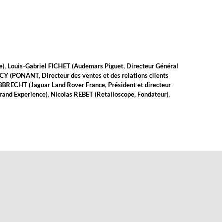
e
)
Louis-Gabriel
FICHET
(
Audemars Piguet
,
Directeur Général
CY
(
PONANT
,
Directeur des ventes et des relations clients
BBRECHT
(
Jaguar Land Rover France
,
Président et directeur
Brand Experience
)
Nicolas
REBET
(
Retailoscope
,
Fondateur
)