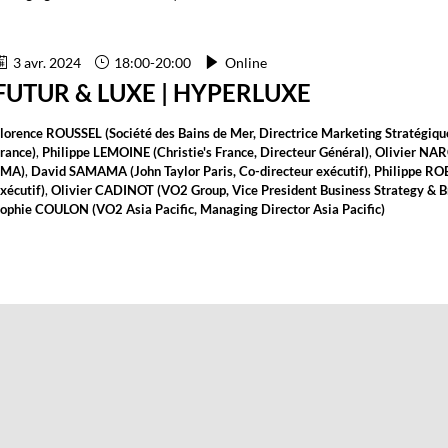
3 avr. 2024
18:00
-
20:00
Online
FUTUR & LUXE | HYPERLUXE
lorence
ROUSSEL
(
Société des Bains de Mer
,
Directrice Marketing Stratégiqu
rance
)
Philippe
LEMOINE
(
Christie's France
,
Directeur Général
)
Olivier
NAR
EMA
)
David
SAMAMA
(
John Taylor Paris
,
Co-directeur exécutif
)
Philippe
RO
xécutif
)
Olivier
CADINOT
(
VO2 Group
,
Vice President Business Strategy & 
ophie
COULON
(
VO2 Asia Pacific
,
Managing Director Asia Pacific
)