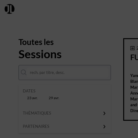
Toutes les
Sessions
FU
Yan
Bla
Mar
DATES
Ann
23 avr.
29 avr.
Mar
and 
Dire
THÈMATIQUES
PARTENAIRES