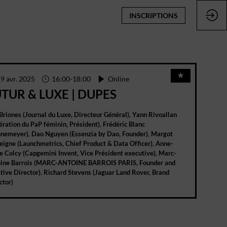
INSCRIPTIONS
9 avr. 2025
16:00
-
18:00
Online
TUR & LUXE | DUPES
Briones
(
Journal du Luxe
,
Directeur Général
)
Yann
Rivoallan
ération du PaP féminin
,
Président
)
Frédéric
Blanc
nemeyer
)
Dao
Nguyen
(
Essenzia by Dao
,
Founder
)
Margot
eigne
(
Launchmetrics
,
Chief Product & Data Officer
)
Anne-
e
Colcy
(
Capgemini Invent
,
Vice Président executive
)
Marc-
ine
Barrois
(
MARC-ANTOINE BARROIS PARIS
,
Founder and
tive Director
)
Richard
Stevens
(
Jaguar Land Rover
,
Brand
ctor
)