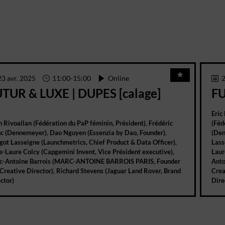
23 avr. 2025
11:00
-
15:00
Online
2
TUR & LUXE | DUPES [calage]
FU
Eric
n
Rivoallan
(
Fédération du PaP féminin
,
Président
)
Frédéric
(
Féd
nc
(
Dennemeyer
)
Dao
Nguyen
(
Essenzia by Dao
,
Founder
)
(
Den
got
Lasseigne
(
Launchmetrics
,
Chief Product & Data Officer
)
Lass
e-Laure
Colcy
(
Capgemini Invent
,
Vice Président executive
)
Laur
c-Antoine
Barrois
(
MARC-ANTOINE BARROIS PARIS
,
Founder
Anto
Creative Director
)
Richard
Stevens
(
Jaguar Land Rover
,
Brand
Crea
ctor
)
Dire