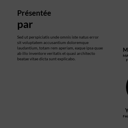
Présentée
par
Sed ut perspiciatis unde omnis iste natus error
sit voluptatem accusantium doloremque
laudantium, totam rem aperiam, eaque ipsa quae
M
ab illo inventore veritatis et quasi architecto
MA
beatae vitae dicta sunt explicabo.
F
Féd