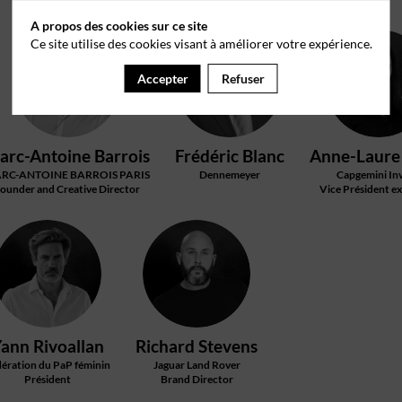
A propos des cookies sur ce site
Ce site utilise des cookies visant à améliorer votre expérience.
MB
FB
AC
Accepter
Refuser
arc-Antoine
Barrois
Frédéric
Blanc
Anne-Laure
RC-ANTOINE BARROIS PARIS
Dennemeyer
Capgemini In
ounder and Creative Director
Vice Président e
YR
RS
Yann
Rivoallan
Richard
Stevens
ération du PaP féminin
Jaguar Land Rover
Président
Brand Director