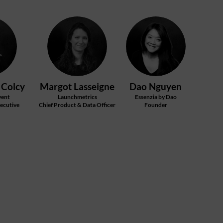
ML
DN
Colcy
Margot
Lasseigne
Dao
Nguyen
vent
Launchmetrics
Essenzia by Dao
xecutive
Chief Product & Data Officer
Founder