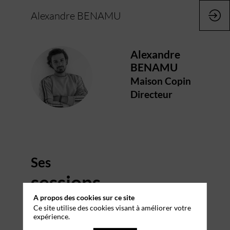
Alexandre BENAMU
Alexandre
BENAMU
AB
Maison Copin
Directeur
Ses
sessions
A propos des cookies sur ce site
Retrouvez la liste de toutes les sessions
Ce site utilise des cookies visant à améliorer votre
présentées par ce speaker pour ne manquer
expérience.
aucune de ses interventions.