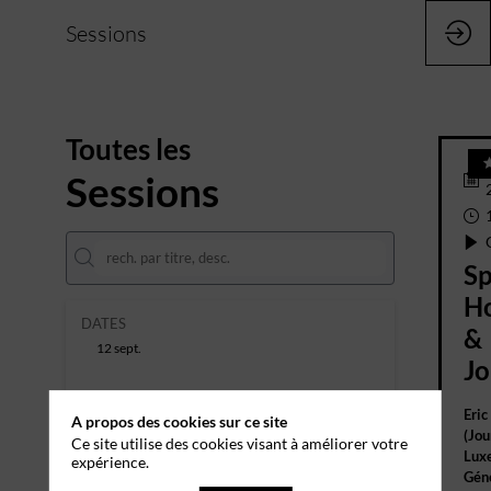
Sessions
Toutes les
Sessions
Sp
Ho
DATES
&
12 sept.
Jo
THÈMATIQUES
Eric
A propos des cookies sur ce site
(
Jou
Ce site utilise des cookies visant à améliorer votre
PARTENAIRES
Lux
expérience.
Gén