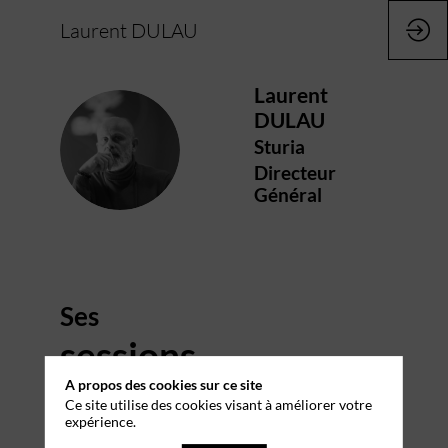
Laurent DULAU
Laurent
DULAU
LD
Sturia
Directeur
Général
Ses
sessions
A propos des cookies sur ce site
Retrouvez la liste de toutes les sessions
Ce site utilise des cookies visant à améliorer votre
présentées par ce speaker pour ne manquer
expérience.
aucune de ses interventions.