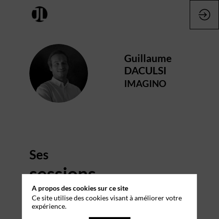
Guillaume
GD
DACULSI
IMAGINO
Ses
sessions
A propos des cookies sur ce site
Retrouvez la liste de toutes les sessions
Ce site utilise des cookies visant à améliorer votre
présentées par ce speaker pour ne manquer
expérience.
aucune de ses interventions.