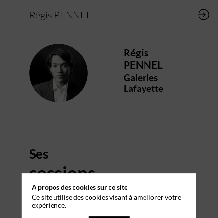
Régis PENNEL
Régis
PENNEL
RP
Galeries
Lafayette
Ses
sessions
A propos des cookies sur ce site
Retrouvez la liste de toutes les sessions
Ce site utilise des cookies visant à améliorer votre
présentées par ce speaker pour ne manquer
expérience.
aucune de ses interventions.