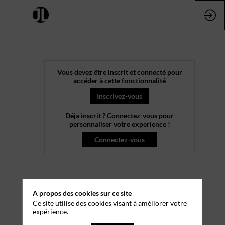
[LIVE]
Vous devez être inscrit et connecté pour
accéder à cette fonctionnalité
Les
Inscrivez-vous
Déja inscrit ? Connectez-vous pour
Cercles
personnaliser votre experience !
Connectez-vous
Luxe
Renaissance
A propos des cookies sur ce site
Ce site utilise des cookies visant à améliorer votre
2
expérience.
juin