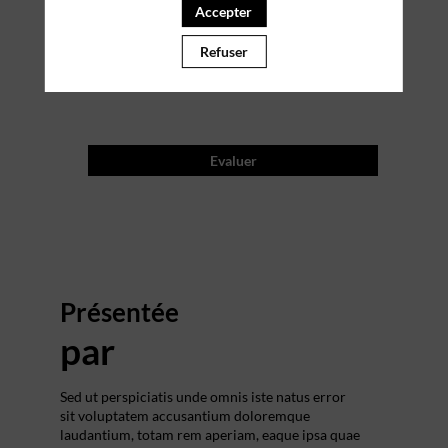
Accepter
2026
—
Refuser
07:50
-
12:50
Evaluer
Présentée
par
Sed ut perspiciatis unde omnis iste natus error
sit voluptatem accusantium doloremque
laudantium, totam rem aperiam, eaque ipsa quae